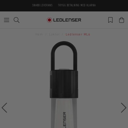
SNABB LEVERANS
TRYGG BETALNING MED KLARNA
Hem
Lyktor
Ledlenser ML6