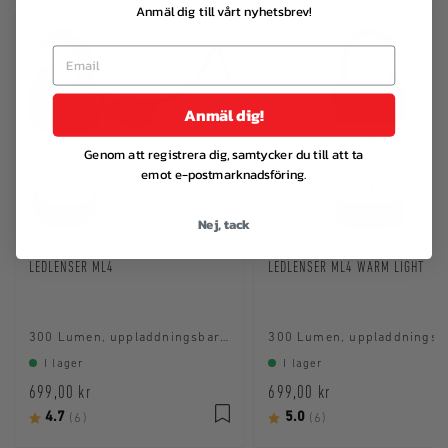
Anmäl dig till vårt nyhetsbrev!
Anmäl dig!
Genom att registrera dig, samtycker du till att ta
emot e-postmarknadsföring.
Nej, tack
LEDLENSER ML4
LEDLENSER ML4 WARM LIGHT
300 Lumen, uppladdningsbart batteri
I lager
I lager
699,00 kr
699,00 kr
Betyg:
4.7
utav 5 stjärnor
Betyg:
5.0
utav 5 stjärnor
(6)
(6)