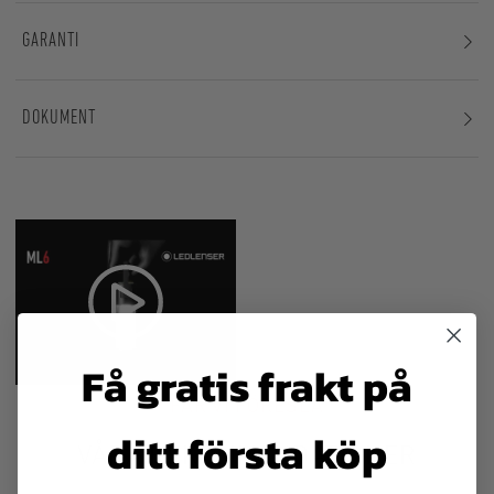
GARANTI
DOKUMENT
Få gratis frakt på
FÅR VI FÖRESLÅ
ditt första köp
VÅRA REKOMMENDATIONER