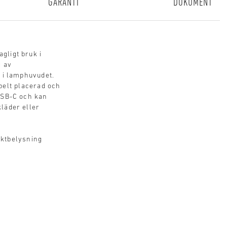
GARANTI
DOKUMENT
gligt bruk i
g av
D i lamphuvudet.
belt placerad och
 USB-C och kan
kläder eller
nktbelysning