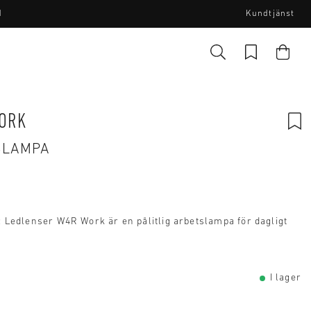
I
Kundtjänst
ORK
SLAMPA
 Ledlenser W4R Work är en pålitlig arbetslampa för dagligt
I lager