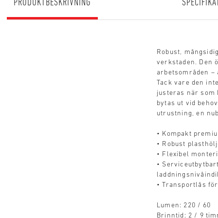
PRODUKTBESKRIVNING
SPECIFIKA
Robust, mångsidig
verkstaden. Den ö
arbetsområden – a
Tack vare den int
justeras när som 
bytas ut vid beho
utrustning, en nub
• Kompakt premium
• Robust plasthölj
• Flexibel monte
• Serviceutbytbart
laddningsnivåindi
• Transportlås för
Lumen: 220 / 60
Brinntid: 2 / 9 ti