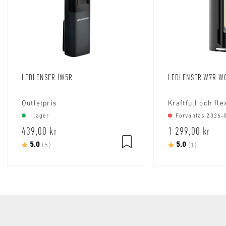
LEDLENSER IW5R
LEDLENSER W7R W
Outletpris
Kraftfull och fle
I lager
Förväntas 2026-
439,00 kr
1 299,00 kr
Betyg:
5.0
utav 5 stjärnor
Betyg:
5.0
utav 5 s
(5)
(1)