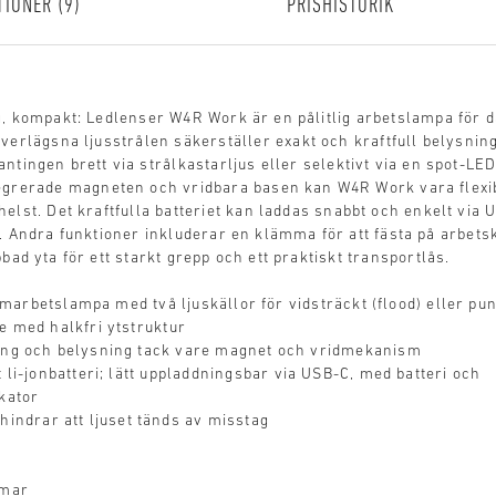
TIONER
9
PRISHISTORIK
, kompakt: Ledlenser W4R Work är en pålitlig arbetslampa för da
verlägsna ljusstrålen säkerställer exakt och kraftfull belysnin
ntingen brett via strålkastarljus eller selektivt via en spot-LE
egrerade magneten och vridbara basen kan W4R Work vara flexi
helst. Det kraftfulla batteriet kan laddas snabbt och enkelt via
v. Andra funktioner inkluderar en klämma för att fästa på arbets
bad yta för ett starkt grepp och ett praktiskt transportlås.
arbetslampa med två ljuskällor för vidsträckt (flood) eller pu
e med halkfri ytstruktur
ring och belysning tack vare magnet och vridmekanism
 li-jonbatteri; lätt uppladdningsbar via USB-C, med batteri och
kator
hindrar att ljuset tänds av misstag
mmar