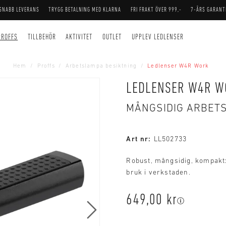
SNABB LEVERANS
TRYGG BETALNING MED KLARNA
FRI FRAKT ÖVER 999,-
7-ÅRS GARANT
PROFFS
TILLBEHÖR
AKTIVITET
OUTLET
UPPLEV LEDLENSER
Hem
Proffs
Arbetslampa besiktning
Ledlenser W4R Work
LEDLENSER W4R W
MÅNGSIDIG ARBET
Art nr:
LL502733
Robust, mångsidig, kompakt:
bruk i verkstaden.
649,00 kr