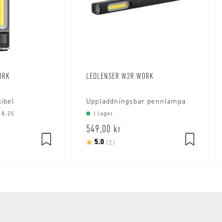
ORK
LEDLENSER W2R WORK
xibel
Uppladdningsbar pennlampa
08-25
I lager
549,00 kr
tjärnor
Betyg:
5.0
utav 5 stjärnor
(2)