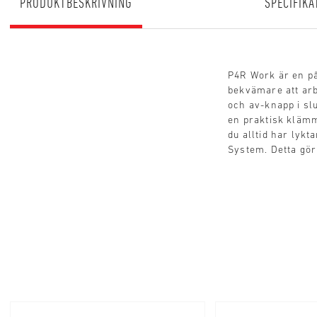
PRODUKTBESKRIVNING
SPECIFIKA
P4R Work är en pål
bekvämare att arb
och av-knapp i sl
en praktisk klämma
du alltid har lyk
System. Detta gör