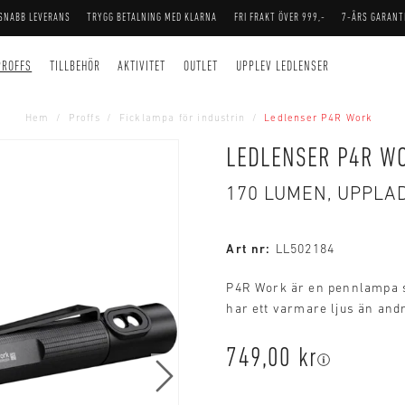
SNABB LEVERANS
TRYGG BETALNING MED KLARNA
FRI FRAKT ÖVER 999,-
7-ÅRS GARANT
PROFFS
TILLBEHÖR
AKTIVITET
OUTLET
UPPLEV LEDLENSER
Hem
Proffs
Ficklampa för industrin
Ledlenser P4R Work
LEDLENSER P4R W
170 LUMEN, UPPL
Art nr:
LL502184
P4R Work är en pennlampa 
har ett varmare ljus än and
749,00 kr