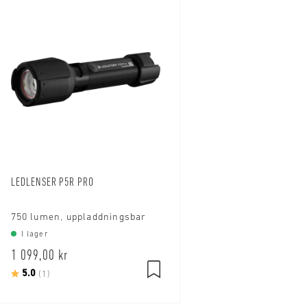
LEDLENSER P5R PRO
750 lumen, uppladdningsbar
I lager
1 099,00 kr
Betyg:
5.0
utav 5 stjärnor
(1)