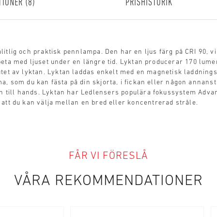
TIONER
8
PRISHISTORIK
itlig och praktisk pennlampa. Den har en ljus färg på CRI 90, vi
eta med ljuset under en längre tid. Lyktan producerar 170 lume
utet av lyktan. Lyktan laddas enkelt med en magnetisk laddning
, som du kan fästa på din skjorta, i fickan eller någon annansta
tan till hands. Lyktan har Ledlensers populära fokussystem Adv
 att du kan välja mellan en bred eller koncentrerad stråle.
FÅR VI FÖRESLÅ
VÅRA REKOMMENDATIONER