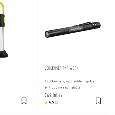
LEDLENSER P4R WORK
170 Lumen, uppladdningsbar
Produkten har utgått
749,00 kr
Betyg:
4.5
utav 5 stjärnor
(2)