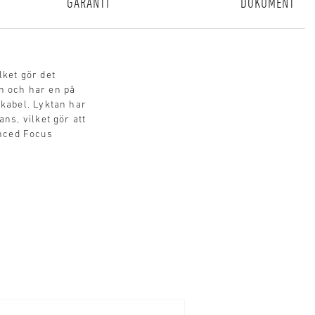
GARANTI
DOKUMENT
lket gör det
n och har en på
skabel. Lyktan har
ns, vilket gör att
anced Focus