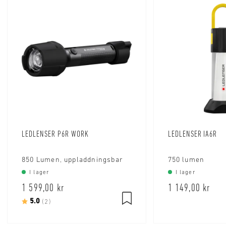
LEDLENSER P6R WORK
LEDLENSER IA6R
850 Lumen, uppladdningsbar
750 lumen
I lager
I lager
1 599,00 kr
1 149,00 kr
Betyg:
5.0
utav 5 stjärnor
(2)