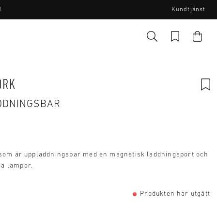
I
Kundtjänst
ORK
ADDNINGSBAR
som är uppladdningsbar med en magnetisk laddningsport och
ra lampor.
Produkten har utgått