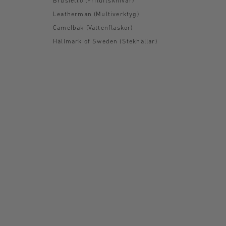
Brusletto (Friluftsknivar)
Leatherman (Multiverktyg)
Camelbak (Vattenflaskor)
Hällmark of Sweden (Stekhällar)