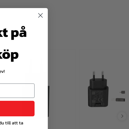
kt på
 köp
ev!
 till att ta