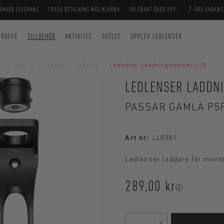
SNABB LEVERANS
TRYGG BETALNING MED KLARNA
FRI FRAKT ÖVER 999,-
7-ÅRS GARANT
PROFFS
TILLBEHÖR
AKTIVITET
OUTLET
UPPLEV LEDLENSER
Hem
Tillbehör
Laddare
Ledlenser Laddningssystem USB
LEDLENSER LADDN
PASSAR GAMLA P5
Art nr:
LL0381
Ledlenser laddare för mont
289,00 kr