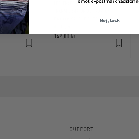
emot e-postmarknadsförin
IC CHARGING
LEDLENSER LADDARE MED
TRANSFORMATOR OCH KONTAKT
Nej, tack
Passar flera av Ledlensers produkter
Passar X21R, P/i17R
I lager
149,00 kr
SUPPORT