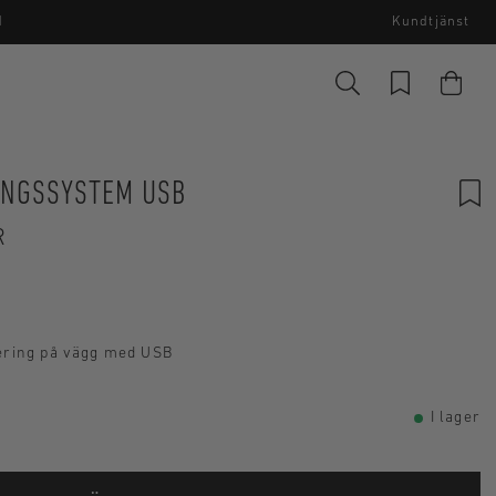
I
Kundtjänst
INGSSYSTEM USB
R
ering på vägg med USB
I lager