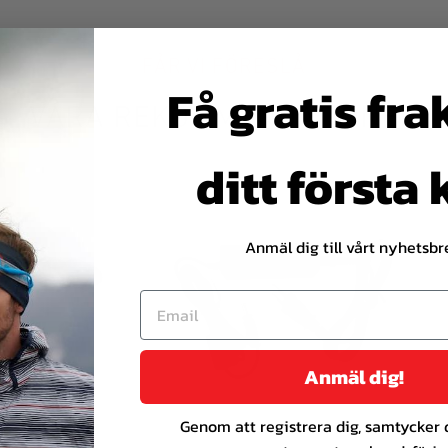
FÅR VI FÖRESLÅ
Få gratis fra
VÅRA REKOMMENDATIONER
ditt första
Anmäl dig till vårt nyhetsbr
Anmäl dig!
Genom att registrera dig, samtycker du