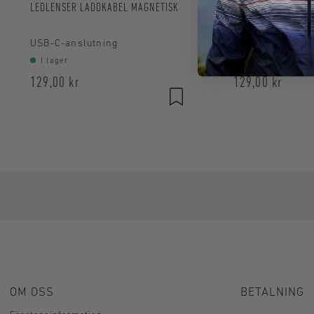
LEDLENSER LADDKABEL MAGNETISK
LEDLENSER MAGNET
CABLE TYPE A
USB-C-anslutning
I lager
I lager
129,00 kr
129,00 kr
OM OSS
BETALNING