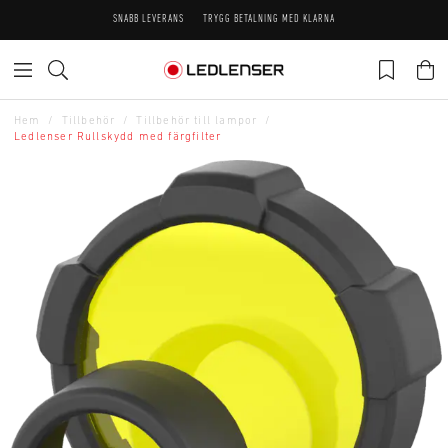
SNABB LEVERANS
TRYGG BETALNING MED KLARNA
Hem
Tillbehör
Tillbehör till lampor
Ledlenser Rullskydd med färgfilter