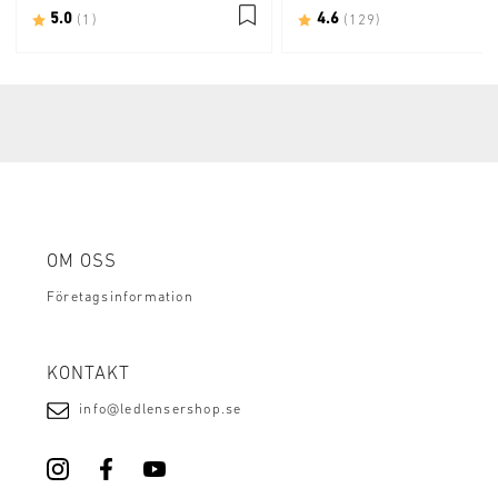
Betyg:
5.0
utav 5 stjärnor
Betyg:
4.6
utav 5 stjärnor
(1)
(129)
OM OSS
Företagsinformation
KONTAKT
info@ledlensershop.se