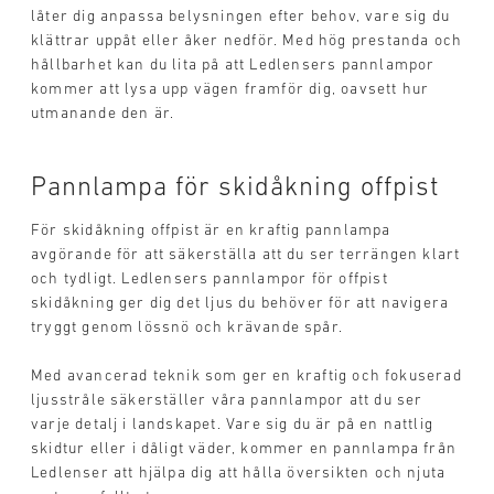
låter dig anpassa belysningen efter behov, vare sig du
klättrar uppåt eller åker nedför. Med hög prestanda och
hållbarhet kan du lita på att Ledlensers pannlampor
kommer att lysa upp vägen framför dig, oavsett hur
utmanande den är.
Pannlampa för skidåkning offpist
För skidåkning offpist är en kraftig pannlampa
avgörande för att säkerställa att du ser terrängen klart
och tydligt. Ledlensers pannlampor för offpist
skidåkning ger dig det ljus du behöver för att navigera
tryggt genom lössnö och krävande spår.
Med avancerad teknik som ger en kraftig och fokuserad
ljusstråle säkerställer våra pannlampor att du ser
varje detalj i landskapet. Vare sig du är på en nattlig
skidtur eller i dåligt väder, kommer en pannlampa från
Ledlenser att hjälpa dig att hålla översikten och njuta