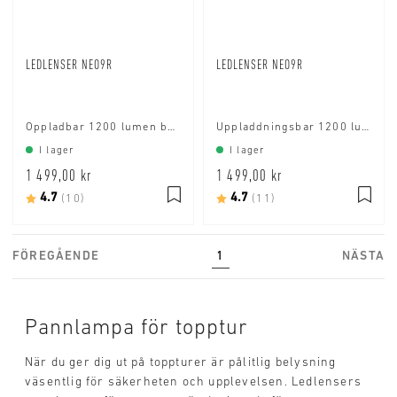
LEDLENSER NEO9R
LEDLENSER NEO9R
Oppladbar 1200 lumen boost/600 lumen power
Uppladdningsbar 1200 lumen boost/600 lumen power
I lager
I lager
1 499,00 kr
1 499,00 kr
Betyg:
4.7
utav 5 stjärnor
Betyg:
4.7
utav 5 stjärnor
(10)
(11)
FÖREGÅENDE
1
NÄSTA
Pannlampa för topptur
När du ger dig ut på toppturer är pålitlig belysning
väsentlig för säkerheten och upplevelsen. Ledlensers