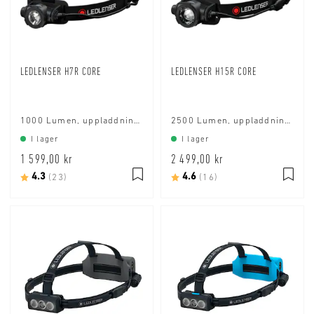
LEDLENSER H7R CORE
LEDLENSER H15R CORE
1000 Lumen, uppladdningsbart batteri
2500 Lumen, uppladdningsbart batteri
I lager
I lager
1 599,00 kr
2 499,00 kr
Betyg:
4.3
utav 5 stjärnor
Betyg:
4.6
utav 5 stjärnor
(23)
(16)