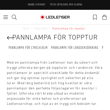
SNABB LEVERANS
TRYGG BETALNING MED KLARNA
Hem
Aktivitet
Pannlampa för topptur
PANNLAMPA FÖR TOPPTUR
PANNLAMPA FÖR CYKELHJÄLM
PANNLAMPA FÖR LÄNGDSKIDÅKNING
PANNL
Med en pannlampa från Ledlenser kan du säkert och
tryggt utforska bergen på toppturer och randonné. Våra
pannlampor är speciellt utvecklade för detta ändamål
och ger dig optimal synlighet och säkerhet på alla
turer. Med lång batteritid och hög kvalitet är våra
pannlampor den perfekta följeslagaren för äventyr i
fjället. Utforska vårt breda utbud av modeller
anpassade för olika behov och preferenser på
Ledlensershop, och njut av en trygg och bekväm tur.