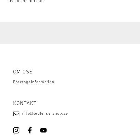
av turen fullt ut.
OM OSS
Företagsinformation
KONTAKT
info@ledlensershop.se