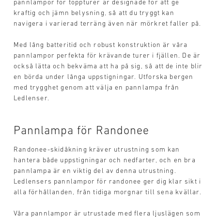
pannlampor för toppturer är designade för att ge
kraftig och jämn belysning, så att du tryggt kan
navigera i varierad terräng även när mörkret faller på.
Med lång batteritid och robust konstruktion är våra
pannlampor perfekta för krävande turer i fjällen. De är
också lätta och bekväma att ha på sig, så att de inte blir
en börda under långa uppstigningar. Utforska bergen
med trygghet genom att välja en pannlampa från
Ledlenser.
Pannlampa för Randonee
Randonee-skidåkning kräver utrustning som kan
hantera både uppstigningar och nedfarter, och en bra
pannlampa är en viktig del av denna utrustning.
Ledlensers pannlampor för randonee ger dig klar sikt i
alla förhållanden, från tidiga morgnar till sena kvällar.
Våra pannlampor är utrustade med flera ljuslägen som