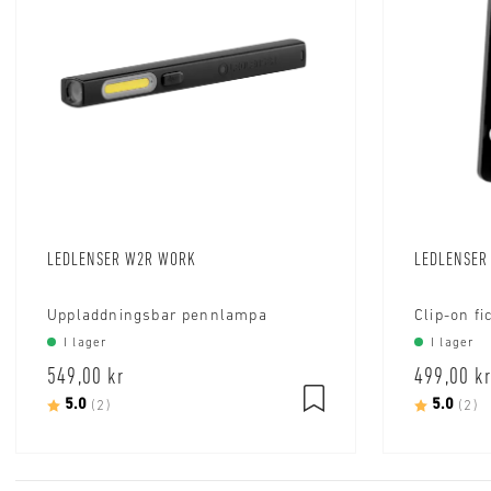
LEDLENSER W2R WORK
LEDLENSER
Uppladdningsbar pennlampa
Clip-on f
I lager
I lager
549,00 kr
499,00 kr
Betyg:
5.0
utav 5 stjärnor
Betyg:
5.0
u
(2)
(2)