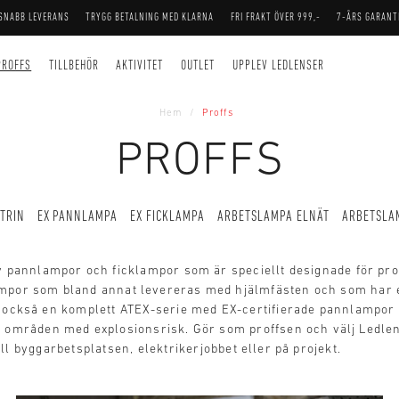
SNABB LEVERANS
TRYGG BETALNING MED KLARNA
FRI FRAKT ÖVER 999,-
7-ÅRS GARANT
PROFFS
TILLBEHÖR
AKTIVITET
OUTLET
UPPLEV LEDLENSER
Hem
Proffs
PROFFS
TRIN
EX PANNLAMPA
EX FICKLAMPA
ARBETSLAMPA ELNÄT
ARBETSLA
 av pannlampor och ficklampor som är speciellt designade för pr
mpor som bland annat levereras med hjälmfästen och som har e
r också en komplett ATEX-serie med EX-certifierade pannlampor
i områden med explosionsrisk. Gör som proffsen och välj Ledle
ll byggarbetsplatsen, elektrikerjobbet eller på projekt.