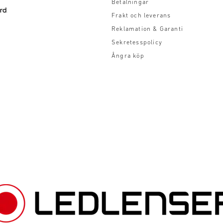
Betalningar
Frakt och leverans
Reklamation & Garanti
Sekretesspolicy
Ångra köp