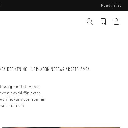
I
Kundtjänst
MPA BESIKTNING
UPPLADDNINGSBAR ARBETSLAMPA
offssegmentet. Vi har
xtra skydd för extra
 och ficklampor som är
nser som din