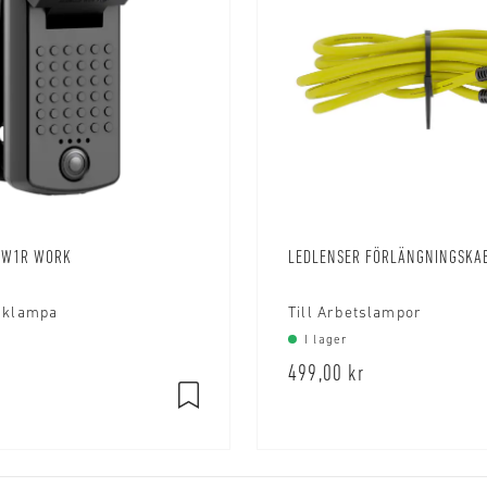
 W1R WORK
LEDLENSER FÖRLÄNGNINGSKA
icklampa
Till Arbetslampor
I lager
499,00 kr
tav 5 stjärnor